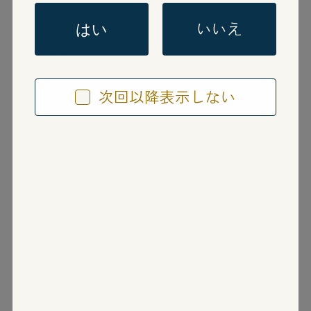
米焼酎
単式 25度
いいえ
はい
水穂
次回以降表示しない
みずほ
熊本県
常楽酒造株式会社
本格焼酎「水穂」は熊本県 人吉・球磨地域
で生産される、でんぷん価が高く、アルコー
ル発酵に優れている熊本県認定品種米「ミズ
ホチカラ」を原料に球磨川のもつ最上の天然