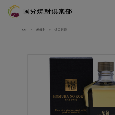
TOP
米焼酎
焔の刻印