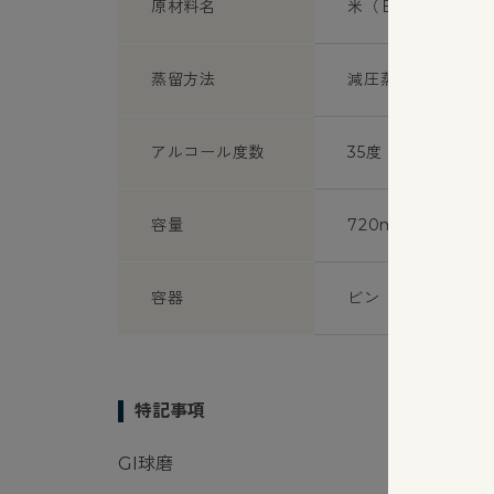
原材料名
米（日本産）・米麹
蒸留方法
減圧蒸留
アルコール度数
35度
容量
720ml
容器
ビン
特記事項
GI球磨