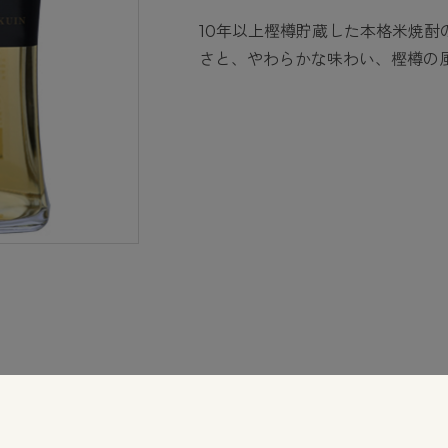
10年以上樫樽貯蔵した本格米焼
さと、やわらかな味わい、樫樽の