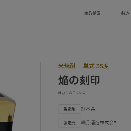
商品検索
製造
米焼酎
単式 35度
焔の刻印
ほむらのこくいん
熊本県
繊月酒造株式会社