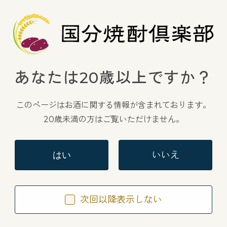
（日本産米）
入数
希望小売価格
JANコード
あなたは
20歳以上ですか？
KKコード
このページはお酒に関する情報が
含まれております。
20歳未満の方はご覧いただけません。
発売日
いいえ
はい
次回以降表示しない