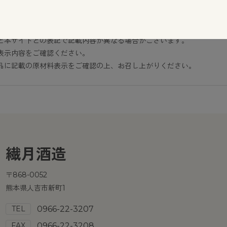
と本サイトとの表記で記載内容が異なる場合がございます。
表示内容をご確認ください。
品に記載の原材料表示をご確認の上、お召し上がりください。
繊月酒造
〒868-0052
熊本県人吉市新町1
TEL
0966-22-3207
FAX
0966-22-3208