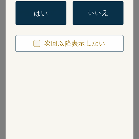
芋焼酎
単式 25度
いいえ
はい
赤薩摩
次回以降表示しない
あかさつま
鹿児島県
薩摩酒造株式会社
地元産の希少な紫芋品種「頴娃紫（えいむら
さき）」を使用した希少価値の高い芋焼酎。