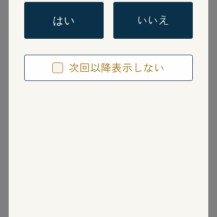
芋焼酎
単式 25度
いいえ
はい
極の黒
次回以降表示しない
きわみのくろ
鹿児島県
さつま無双株式会社
九州限定商品。甕つぼで貯蔵熟成させた、さ
つまいもの甘く淡い香りと、ふくよかであり
ながらスッキリとした飲み口の本格薩摩焼酎
です。濾過を控えめにしてあり、旨み成分も