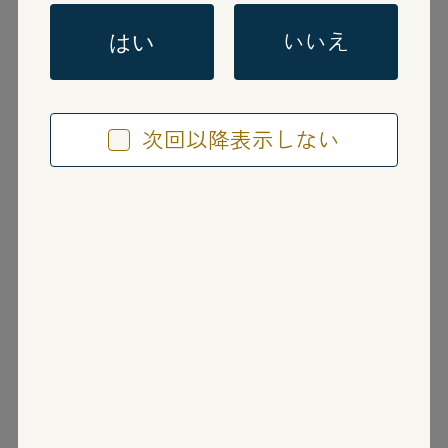
芋焼酎
単式 25度
いいえ
はい
さつま木挽 黒麹仕込み
次回以降表示しない
さつまこびき くろこうじしこみ
鹿児島県
雲海酒造株式会社
芋本来の自然な甘味、黒麹ならではのふくよ
かな香味とキレのある味わいが特徴の本格芋
焼酎。