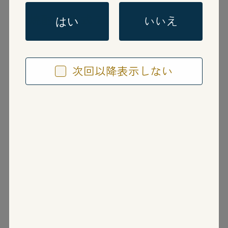
米焼酎
単式 25度
いいえ
はい
CANBASY
次回以降表示しない
かんばしー
福岡県
福徳長酒類株式会社
華やかな吟醸香を生みだす酵母を使用して仕
込んだ本格米焼酎。ソーダ割りでより華や
か・スッキリな味わいが楽しめます。