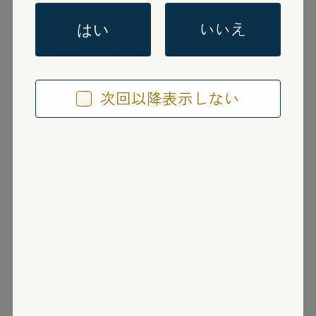
泡盛
単式 43度
いいえ
はい
主 五年古酒
次回以降表示しない
ぬーし ごねんこしゅ
沖縄県
ヘリオス酒造株式会社
黒麹・全麹仕込みを頑なに守り、甕貯蔵熟成
させた、コクのあるまろやかな味わいと馥郁
たる香りが特徴の古酒泡盛です。