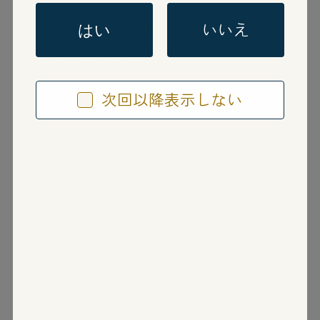
泡盛
単式 20度
いいえ
はい
美しき古里
次回以降表示しない
うるわしきふるさと
沖縄県
有限会社今帰仁酒造
泡盛の持つやさしくて、ふくよかな味わいを
そのままに、本場琉球泡盛の持つ独特の香り
とコクが楽しめる本格的泡盛です。