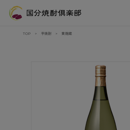
TOP
芋焼酎
黄麹蔵