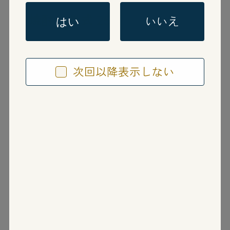
麦焼酎
単式 25度
いいえ
はい
鬼石
次回以降表示しない
おにし
長崎県壱岐
有限会社山の守酒造場
国分グループ本社株式会社
壱岐は「麦焼酎発祥の地」、厳選された米と
麦を原料に「かめ」に仕込み、一釜ごとに蒸