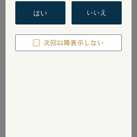
麦焼酎
単式 25度
いいえ
はい
なでしこ
次回以降表示しない
なでしこ
長崎県壱岐
壱岐の蔵酒造株式会社
香り系酵母を使用した元祖麦焼酎です。吟醸
のような香りがし、アルコール分25°とは感
じない飲み口です。